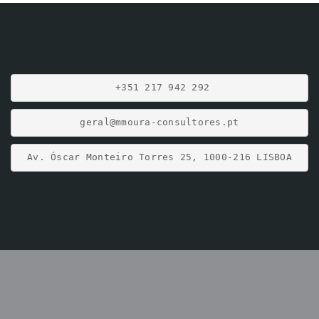
+351 217 942 292
geral@mmoura-consultores.pt
Av. Óscar Monteiro Torres 25, 1000-216 LISBOA