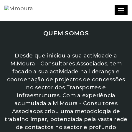
Togg
navig
“PEDRAS NO
QUEM SOMOS
CAMINHO?GUARDO
TODAS,
Desde que iniciou a sua actividade a
M.Moura - Consultores Associados, tem
UM DIA VOU
focado a sua actividade na liderança e
CONSTRUIR UM
coordenação de projectos de concessões
no sector dos Transportes e
CASTELO…”
Infraestruturas. Com a experiência
acumulada a M.Moura - Consultores
Associados criou uma metodologia de
trabalho ímpar, potenciada pela vasta rede
de contactos no sector e profundo